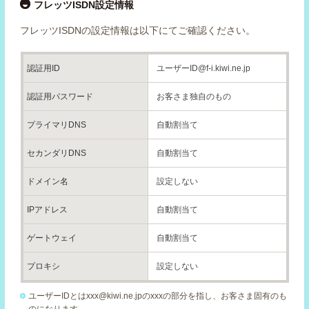
フレッツISDN設定情報
フレッツISDNの設定情報は以下にてご確認ください。
認証用ID
ユーザーID@f-i.kiwi.ne.jp
認証用パスワード
お客さま独自のもの
プライマリDNS
自動割当て
セカンダリDNS
自動割当て
ドメイン名
設定しない
IPアドレス
自動割当て
ゲートウェイ
自動割当て
プロキシ
設定しない
ユーザーIDとはxxx@kiwi.ne.jpのxxxの部分を指し、お客さま固有のも