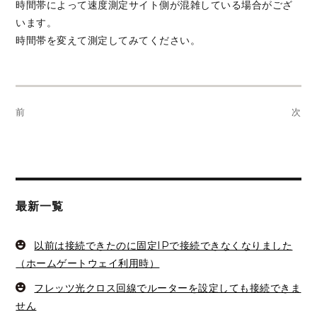
時間帯によって速度測定サイト側が混雑している場合がござ
います。
時間帯を変えて測定してみてください。
投
前
次
稿
前
次
ナ
の
の
投
投
ビ
稿:
稿:
ゲ
最新一覧
ー
以前は接続できたのに固定IPで接続できなくなりました
シ
（ホームゲートウェイ利用時）
ョ
フレッツ光クロス回線でルーターを設定しても接続できま
せん
ン