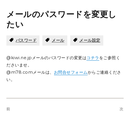
メールのパスワードを変更し
たい
パスワード
メール
メール設定
@kiwi.ne.jpメールのパスワードの変更は
コチラ
をご参照く
ださいませ。
@m78.comメールは、
お問合せフォーム
からご連絡くださ
い。
投
前
次
稿
前
次
ナ
の
の