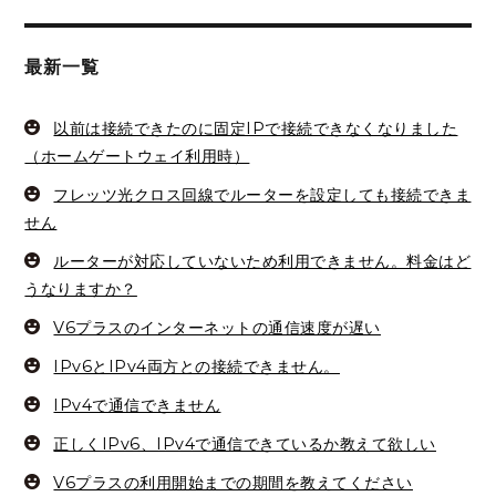
投
投
ビ
稿:
稿:
ゲ
最新一覧
ー
以前は接続できたのに固定IPで接続できなくなりました
シ
（ホームゲートウェイ利用時）
ョ
フレッツ光クロス回線でルーターを設定しても接続できま
せん
ン
ルーターが対応していないため利用できません。料金はど
うなりますか？
V6プラスのインターネットの通信速度が遅い
IPv6とIPv4両方との接続できません。
IPv4で通信できません
正しくIPv6、IPv4で通信できているか教えて欲しい
V6プラスの利用開始までの期間を教えてください