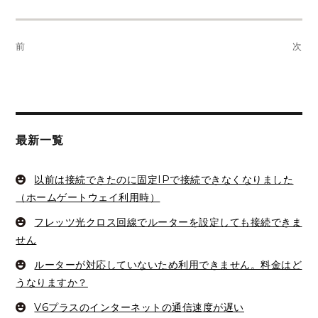
投
前
次
稿
前
次
ナ
の
の
投
投
ビ
稿:
稿:
ゲ
最新一覧
ー
以前は接続できたのに固定IPで接続できなくなりました
シ
（ホームゲートウェイ利用時）
ョ
フレッツ光クロス回線でルーターを設定しても接続できま
せん
ン
ルーターが対応していないため利用できません。料金はど
うなりますか？
V6プラスのインターネットの通信速度が遅い