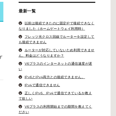
最新一覧
以前は接続できたのに固定IPで接続できなく
なりました（ホームゲートウェイ利用時）
フレッツ光クロス回線でルーターを設定して
も接続できません
ルーターが対応していないため利用できませ
ん。料金はどうなりますか？
ず
V6プラスのインターネットの通信速度が遅
い
IPv6とIPv4両方との接続できません。
IPv4で通信できません
正しくIPv6、IPv4で通信できているか教え
て欲しい
V6プラスの利用開始までの期間を教えてく
来ないのですがどうすれば良いでしょうか？” の
ださい