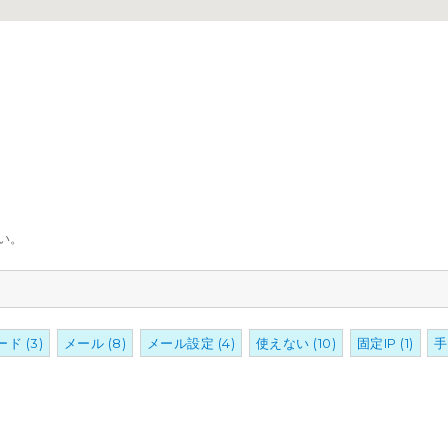
い。
ード
(3)
メール
(8)
メール設定
(4)
使えない
(10)
固定IP
(1)
手